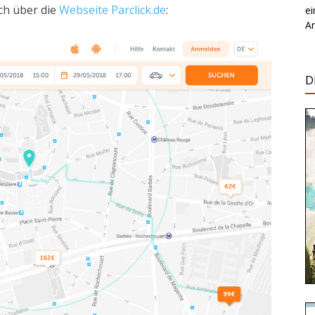
ach über die
Webseite Parclick.de
:
e
Ar
D