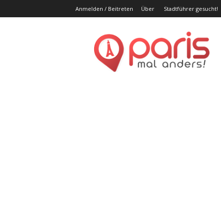
Anmelden / Beitreten
Über
Stadtführer gesucht!
Par
ma
and