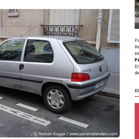
Pa
Re
ei
P
Er
d
K