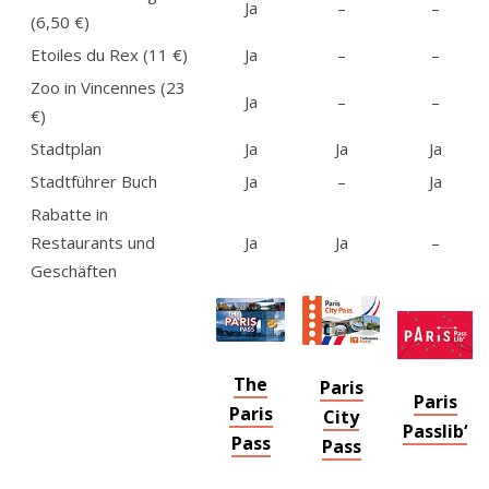
Ja
–
–
(6,50 €)
Etoiles du Rex (11 €)
Ja
–
–
Zoo in Vincennes (23
Ja
–
–
€)
Stadtplan
Ja
Ja
Ja
Stadtführer Buch
Ja
–
Ja
Rabatte in
Restaurants und
Ja
Ja
–
Geschäften
The
Paris
Paris
Paris
City
Passlib‘
Pass
Pass