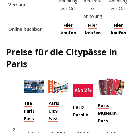
Abholung
per Post
Abholung
Versand
vor Ort
o.
vor Ort
Abholung
Hier
Hier
Hier
Online buchbar
kaufen
kaufen
kaufen
Preise für die Citypässe in
Paris
The
Paris
Paris
Paris
Paris
City
Museum
Passlib‘
Pass
Pass
Pass
2