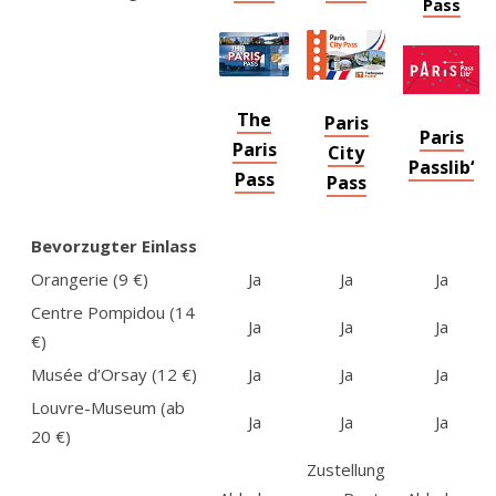
Pass
The
Paris
Paris
Paris
City
Passlib‘
Pass
Pass
Bevorzugter Einlass
Orangerie (9 €)
Ja
Ja
Ja
Centre Pompidou (14
Ja
Ja
Ja
€)
Musée d’Orsay (12 €)
Ja
Ja
Ja
Louvre-Museum (ab
Ja
Ja
Ja
20 €)
Zustellung