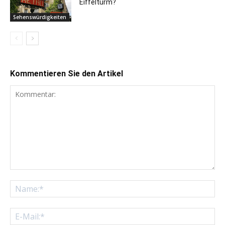
Eiffelturm?
Sehenswürdigkeiten
Kommentieren Sie den Artikel
Kommentar:
Na
E-
Mai