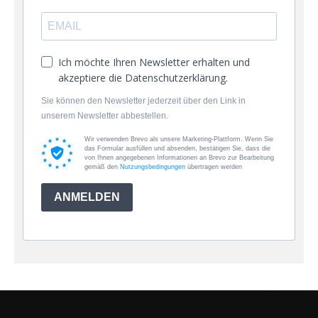
Ich möchte Ihren Newsletter erhalten und
akzeptiere die Datenschutzerklärung.
Sie können den Newsletter jederzeit über den Link in
unserem Newsletter abbestellen.
Wir verwenden Brevo als unsere Marketing-Plattform. Wenn Sie
das Formular ausfüllen und absenden, bestätigen Sie, dass die
von Ihnen angegebenen Informationen an Brevo zur Bearbeitung
gemäß den
Nutzungsbedingungen
übertragen werden
ANMELDEN