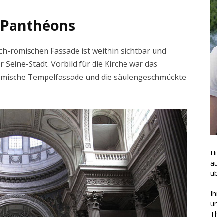
 Panthéons
sch-römischen Fassade ist weithin sichtbar und
eine-Stadt. Vorbild für die Kirche war das
römische Tempelfassade und die säulengeschmückte
Hi
a
üb
Ih
un
Th