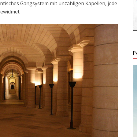
gantisches Gangsystem mit unzähligen Kapellen, jede
gewidmet.
P