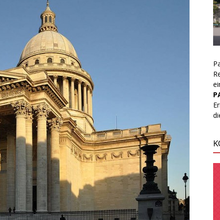
Pa
Re
ei
P
Er
d
K