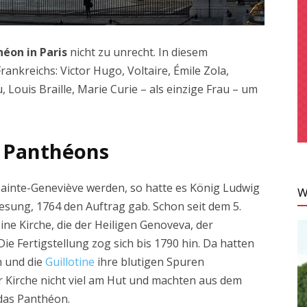
éon in Paris
nicht zu unrecht. In diesem
ankreichs: Victor Hugo, Voltaire, Émile Zola,
Louis Braille, Marie Curie – als einzige Frau – um
s Panthéons
i Sainte-Geneviève werden, so hatte es König Ludwig
W
nesung, 1764 den Auftrag gab. Schon seit dem 5.
eine Kirche, die der Heiligen Genoveva, der
ie Fertigstellung zog sich bis 1790 hin. Da hatten
n und die
Guillotine
ihre blutigen Spuren
r Kirche nicht viel am Hut und machten aus dem
das Panthéon.