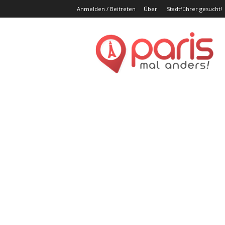
Anmelden / Beitreten
Über
Stadtführer gesucht!
Par
ma
and