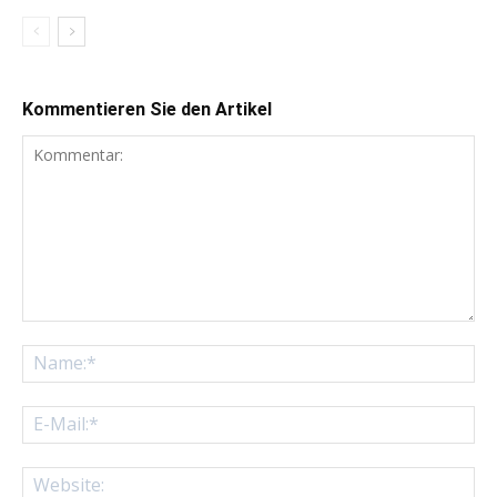
Kommentieren Sie den Artikel
Kommentar:
Na
E-
Mai
Web