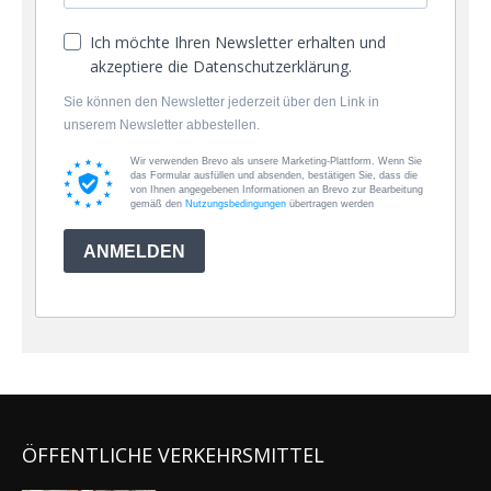
Ich möchte Ihren Newsletter erhalten und
akzeptiere die Datenschutzerklärung.
Sie können den Newsletter jederzeit über den Link in
unserem Newsletter abbestellen.
Wir verwenden Brevo als unsere Marketing-Plattform. Wenn Sie
das Formular ausfüllen und absenden, bestätigen Sie, dass die
von Ihnen angegebenen Informationen an Brevo zur Bearbeitung
gemäß den
Nutzungsbedingungen
übertragen werden
ANMELDEN
ÖFFENTLICHE VERKEHRSMITTEL