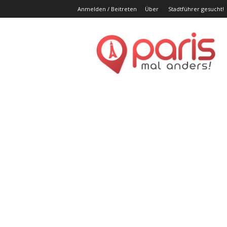
Anmelden / Beitreten
Über
Stadtführer gesucht!
Par
ma
and