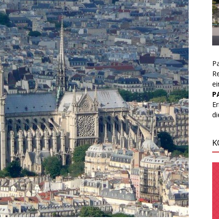
Pa
Re
ei
P
Er
d
K