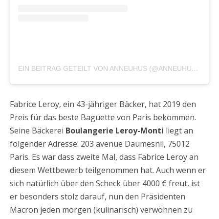
EIN BEITRAG GETEILT VON ANNEUHUS (@ANNEUHUS)
AM
AP
Fabrice Leroy, ein 43-jähriger Bäcker, hat 2019 den
Preis für das beste Baguette von Paris bekommen.
Seine Bäckerei
Boulangerie Leroy-Monti
liegt an
folgender Adresse: 203 avenue Daumesnil, 75012
Paris. Es war dass zweite Mal, dass Fabrice Leroy an
diesem Wettbewerb teilgenommen hat. Auch wenn er
sich natürlich über den Scheck über 4000 € freut, ist
er besonders stolz darauf, nun den Präsidenten
Macron jeden morgen (kulinarisch) verwöhnen zu