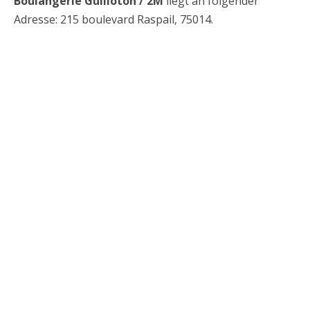
Boulangerie Guilloton / 2M
liegt an folgender
Adresse: 215 boulevard Raspail, 75014.