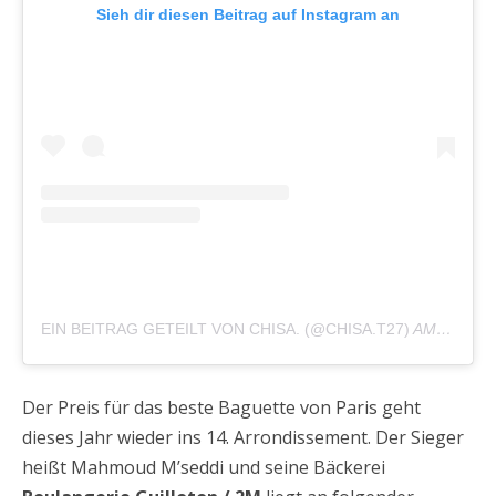
Sieh dir diesen Beitrag auf Instagram an
EIN BEITRAG GETEILT VON CHISA. (@CHISA.T27)
AM
FEB 1,
Der Preis für das beste Baguette von Paris geht
dieses Jahr wieder ins 14. Arrondissement. Der Sieger
heißt Mahmoud M’seddi und seine Bäckerei