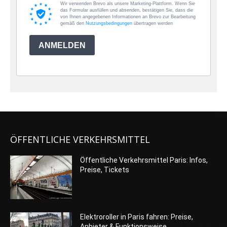
Wir verwenden Brevo als unsere Marketing-Plattform. Wenn Sie
das Formular ausfüllen und absenden, bestätigen Sie, dass die
von Ihnen angegebenen Informationen an Brevo zur Bearbeitung
gemäß den
Nutzungsbedingungen
übertragen werden
ANMELDEN
ÖFFENTLICHE VERKEHRSMITTEL
Öffentliche Verkehrsmittel Paris: Infos,
Preise, Tickets
Elektroroller in Paris fahren: Preise,
Anbieter & Funktionsweise