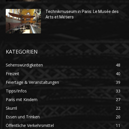
Technikmuseum in Paris: Le Musée des
Arts et Métiers
KATEGORIEN
Sehenswürdigkeiten
48
Freizeit
40
Feiertage & Veranstaltungen
39
Tipps/Infos
33
Paris mit Kindern
27
Skurril
22
Essen und Trinken
20
Öffentliche Verkehrsmittel
11