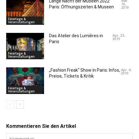
Mai
Lange Nacht der Museen 2022
10,
Paris: Öffnungszeiten & Museen
2019
Feiertage &
Veranstaltungen
Apr. 23,
Das Atelier des Lumières in
2019
Paris
Feiertage &
Veranstaltungen
Apr. 4,
„Fashion Freak“ Show in Paris: Infos,
2019
Preise, Tickets & Kritik
Feiertage &
Veranstaltungen
Kommentieren Sie den Artikel