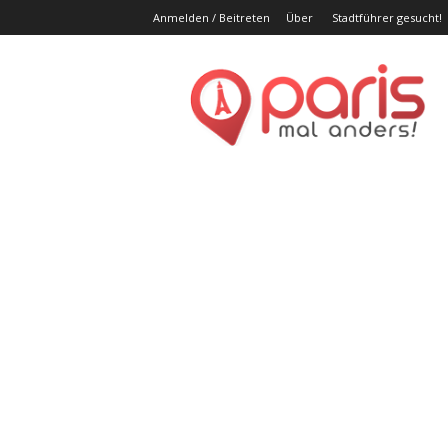
Anmelden / Beitreten
Über
Stadtführer gesucht!
Par
ma
and