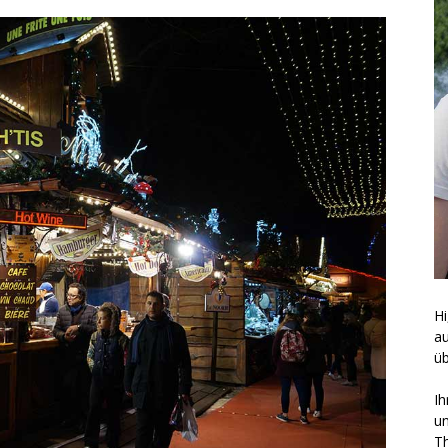
Hi
a
üb
Ih
un
Th