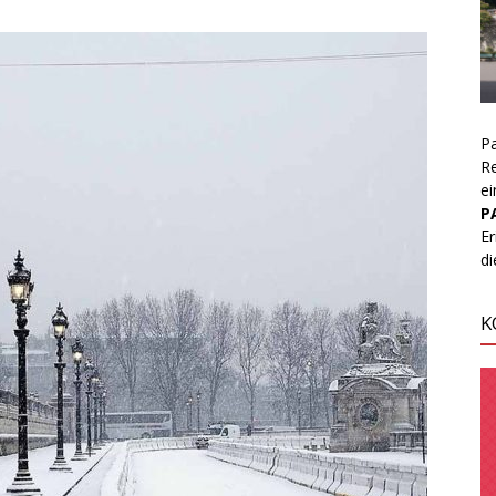
Pa
Re
ei
P
Er
d
K